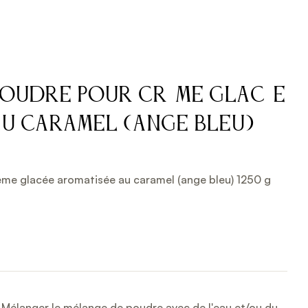
poudre pour crème glacée
au caramel (ange bleu)
me glacée aromatisée au caramel (ange bleu) 1250 g
: Mélanger le mélange de poudre avec de l'eau et/ou du