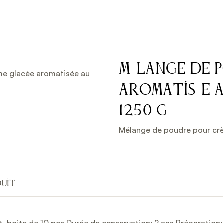
Mélange de 
aromatisée 
1250 g
Mélange de poudre pour crè
duit
t, boite de 10 pcs Durée de conservation: 2 ans Préparation