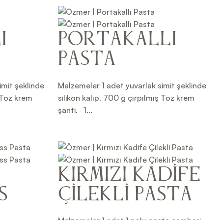
ı
Portakallı
Pasta
imit şeklinde
Malzemeler 1 adet yuvarlak simit şeklinde
ş Toz krem
silikon kalıp. 700 g çırpılmış Toz krem
şanti. 1...
Kırmızı Kadife
s
Çilekli Pasta