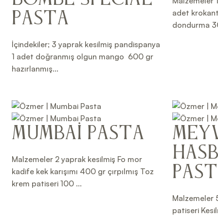
Malzemeler 1
adet krokant
Pasta
dondurma 30
İçindekiler; 3 yaprak kesilmiş pandispanya
1 adet doğranmış olgun mango 600 gr
hazırlanmış...
Mumbai Pasta
Meyv
Has
Malzemeler 2 yaprak kesilmiş Fo mor
Pas
kadife kek karışımı 400 gr çırpılmış Toz
krem patiseri 100 ...
Malzemeler 5
patiseri Kesi