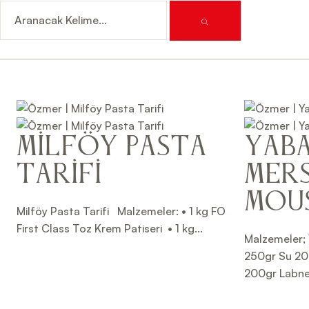
Milföy Pasta
Yab
Tarifi
Mers
Mous
Milföy Pasta Tarifi Malzemeler: • 1 kg FO
First Class Toz Krem Patiseri • 1 kg...
Malzemeler; 
250gr Su 20
200gr Labne