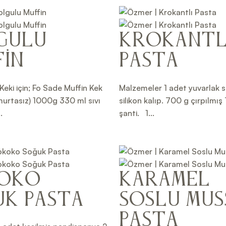
gulu
Krokantl
in
Pasta
Keki için; Fo Sade Muffin Kek
Malzemeler 1 adet yuvarlak s
murtasız) 1000g 330 ml sıvı
silikon kalıp. 700 g çırpılmı
.
şanti. 1...
oko
Karamel
uk Pasta
Soslu Mus
Pasta