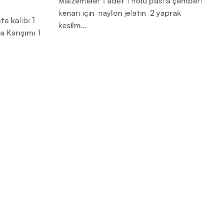
Malzemeler 1 adet 1 nolu pasta çemberi
kenarı için naylon jelatin 2 yaprak
ta kalıbı 1
kesilm...
 Karışımı 1