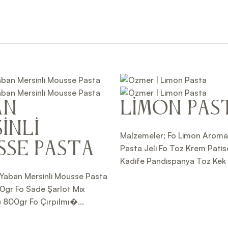
an
Limon Pas
inli
Malzemeler; Fo Limon Aroma
se Pasta
Pasta Jeli Fo Toz Krem Patise
Kadife Pandispanya Toz Kek K
Yaban Mersinli Mousse Pasta
0gr Fo Sade Şarlot Mix
 800gr Fo Çırpılmı�...