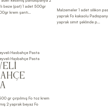
 adet kesilmiş pandispanya 2
lı beze (pat) 1 adet 500gr
Malzemeler 1 adet silikon pas
0gr krem şanti...
yaprak Fo kakaolu Padispanya
yaprak simit şeklinde p...
eli
bahçe
ta
00 gr çırpılmış Fo toz krem
lmiş 2 yaprak beyaz Fo