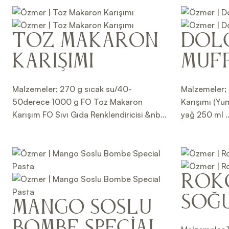
Toz Makaron
Dol
Karışımı
Muff
Malzemeler; 270 g sıcak su/40-
Malzemeler; 
50derece 1000 g FO Toz Makaron
Karışımı (Yu
Karışım FO Sıvı Gıda Renklendiricisi &nb...
yağ 250 ml ..
Rok
Soğ
Mango Soslu
Bombe Special