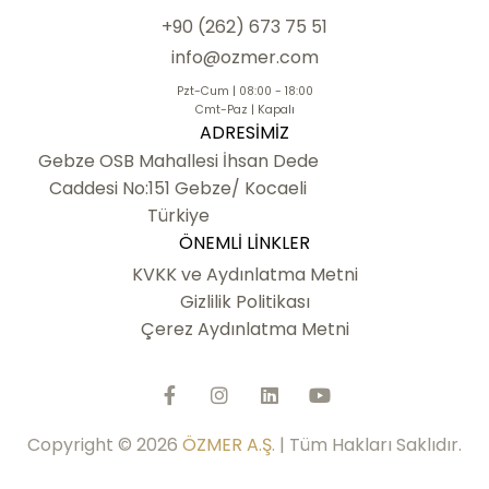
+90 (262) 673 75 51
info@ozmer.com
Pzt-Cum | 08:00 - 18:00
Cmt-Paz | Kapalı
ADRESIMIZ
Gebze OSB Mahallesi İhsan Dede
Caddesi No:151 Gebze/ Kocaeli
Türkiye
ÖNEMLI LINKLER
KVKK ve Aydınlatma Metni
Gizlilik Politikası
Çerez Aydınlatma Metni
Copyright © 2026
ÖZMER A.Ş.
| Tüm Hakları Saklıdır.