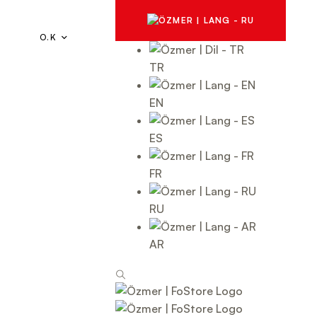
O.K
TR
EN
ES
FR
RU
AR