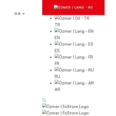
O.K
TR
EN
ES
FR
RU
AR