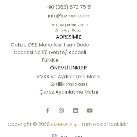
+90 (262) 673 75 51
info@ozmer.com
Pzt-Cum | 08:00 - 18:00
Cmt-Paz | Kapalı
ADRESIMIZ
Gebze OSB Mahallesi İhsan Dede
Caddesi No:151 Gebze/ Kocaeli
Türkiye
ÖNEMLI LINKLER
KVKK ve Aydınlatma Metni
Gizlilik Politikası
Çerez Aydınlatma Metni
Copyright © 2026
ÖZMER A.Ş.
| Tüm Hakları Saklıdır.