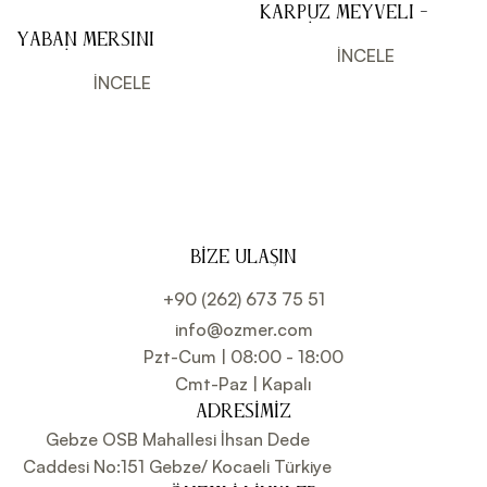
Karpuz Meyveli -
Premium 700 ml
Yaban Mersini –
İNCELE
Premium 700 ml
İNCELE
BIZE ULAŞIN
+90 (262) 673 75 51
info@ozmer.com
Pzt-Cum | 08:00 - 18:00
Cmt-Paz | Kapalı
ADRESIMIZ
Gebze OSB Mahallesi İhsan Dede
Caddesi No:151 Gebze/ Kocaeli Türkiye