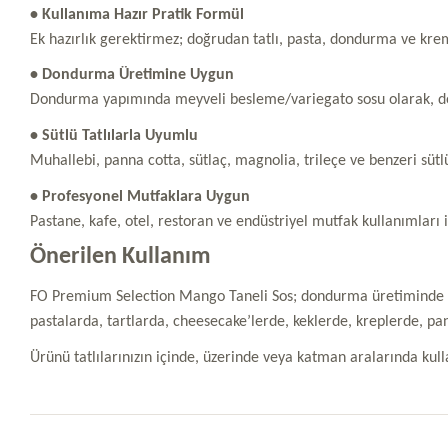
• Kullanıma Hazır Pratik Formül
Ek hazırlık gerektirmez; doğrudan tatlı, pasta, dondurma ve krem
• Dondurma Üretimine Uygun
Dondurma yapımında meyveli besleme/variegato sosu olarak, don
• Sütlü Tatlılarla Uyumlu
Muhallebi, panna cotta, sütlaç, magnolia, trileçe ve benzeri sütl
• Profesyonel Mutfaklara Uygun
Pastane, kafe, otel, restoran ve endüstriyel mutfak kullanımları i
Önerilen Kullanım
FO Premium Selection Mango Taneli Sos; dondurma üretiminde me
pastalarda, tartlarda, cheesecake’lerde, keklerde, kreplerde, pa
Ürünü tatlılarınızın içinde, üzerinde veya katman aralarında kul