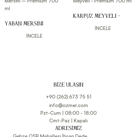
Karpuz Meyveli -
Premium 700 ml
Yaban Mersini –
İNCELE
Premium 700 ml
İNCELE
BIZE ULAŞIN
+90 (262) 673 75 51
info@ozmer.com
Pzt-Cum | 08:00 - 18:00
Cmt-Paz | Kapalı
ADRESIMIZ
Gebze OSB Mahallesi İhsan Dede