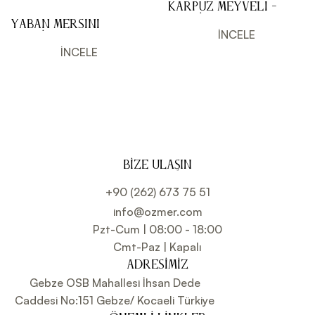
Karpuz Meyveli -
Premium 700 ml
Yaban Mersini –
İNCELE
Premium 700 ml
İNCELE
BIZE ULAŞIN
+90 (262) 673 75 51
info@ozmer.com
Pzt-Cum | 08:00 - 18:00
Cmt-Paz | Kapalı
ADRESIMIZ
Gebze OSB Mahallesi İhsan Dede
Caddesi No:151 Gebze/ Kocaeli Türkiye