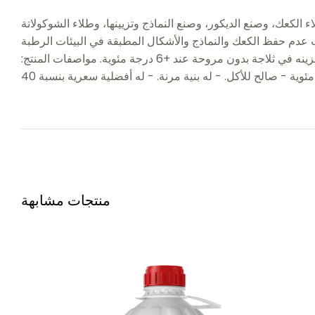
ات الاستخدام: يستخدم في جميع أنواع طلاء الكعك، وصنع الديكور، وصنع النماذج وتزيينها، وطلاء الشوكولاتة
جب عدم حفظ الكعك والنماذج والأشكال المطبقة في البيئات الرطبة
حتى لا تفقد شكلها. يجب بعد كل استخدام إغلاق عبوة العجين بإحكام لمنع جفافه. العمر الافتراضي للكعك المطلي سيكون أطول إذا تم تخزينه في ثلاجة بدون مروحة عند +6 درجة مئوية. مواصفات المنتج:
منتجات مشابهة