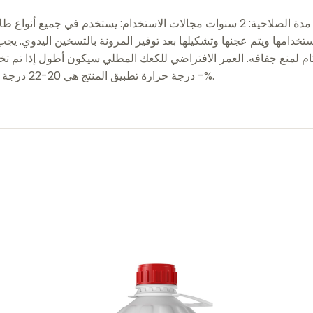
نوع العبوة: 1 كغ، علبة كرتون، في كيس، 24 عبوة في الصندوق مدة الصلاحية: 2 سنوات مجال
ستخدامها ويتم عجنها وتشكيلها بعد توفير المرونة بالتسخين اليدوي. ي
- درجة حرارة تطبيق المنتج هي 20-22 درجة مئوية - صالح للأكل. - له بنية مرنة. - له أفضلية سعرية بنسبة 40%.