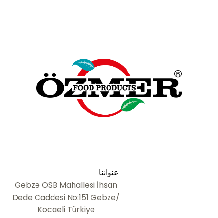
عنواننا
Gebze OSB Mahallesi İhsan
Dede Caddesi No:151 Gebze/
Kocaeli Türkiye