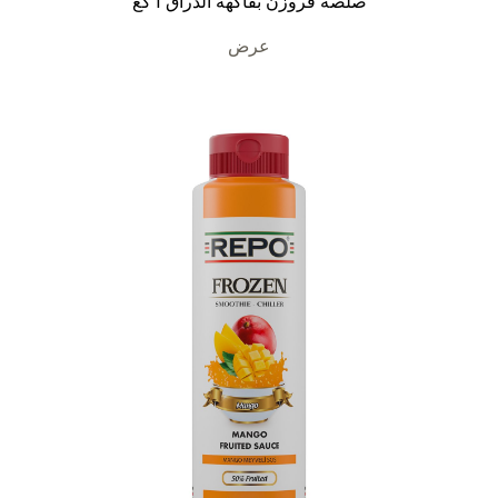
صلصة فروزن بفاكهة الدراق 1 كغ
عرض