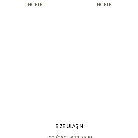
Şeker Hamuru 1 kg
için Şeker Hamuru 1 kg
İNCELE
İNCELE
BIZE ULAŞIN