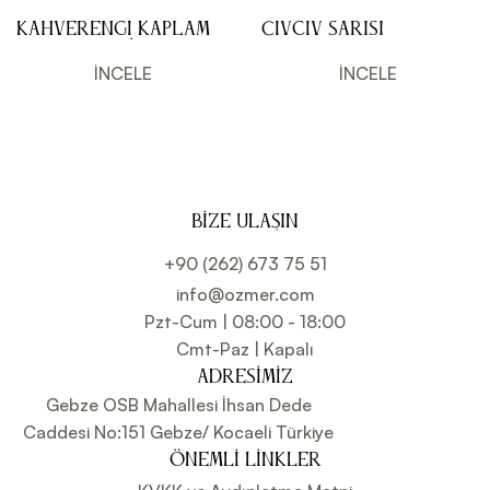
Kahverengi Kaplama,
Civciv Sarısı
Dekor ve Çiçek
Kaplama, Dekor ve
Yapımı için Şeker
Çiçek Yapımı için
İNCELE
İNCELE
Hamuru 1 kg
Şeker Hamuru 1 kg
BIZE ULAŞIN
+90 (262) 673 75 51
info@ozmer.com
Pzt-Cum | 08:00 - 18:00
Cmt-Paz | Kapalı
ADRESIMIZ
Gebze OSB Mahallesi İhsan Dede
Caddesi No:151 Gebze/ Kocaeli Türkiye
ÖNEMLI LINKLER