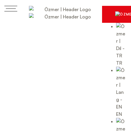
TR
EN