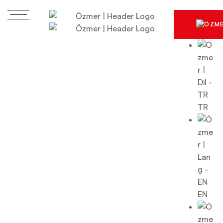
TR
EN