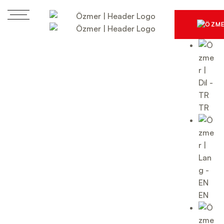
TR
EN