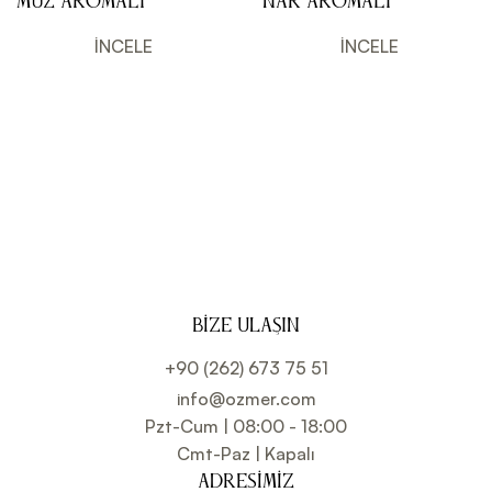
Muz Aromalı
Nar Aromalı
Dondurma ve
Dondurma ve
Kokteyl Aromalı
Kokteyl Aromalı
İNCELE
İNCELE
Sos 6kg
Sos 6kg
BIZE ULAŞIN
+90 (262) 673 75 51
info@ozmer.com
Pzt-Cum | 08:00 - 18:00
Cmt-Paz | Kapalı
ADRESIMIZ