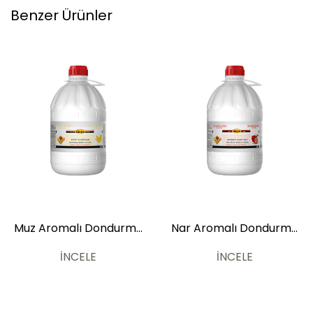
Benzer Ürünler
Muz Aromalı Dondurma
Nar Aromalı Dondurma
ve Kokteyl Aromalı Sos
ve Kokteyl Aromalı Sos
6kg
6kg
İNCELE
İNCELE