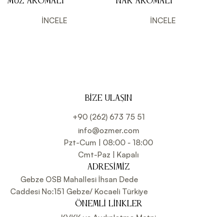
Muz Aromalı
Nar Aromalı
Dondurma ve
Dondurma ve
Kokteyl Aromalı
Kokteyl Aromalı
İNCELE
İNCELE
Sos 6kg
Sos 6kg
BIZE ULAŞIN
+90 (262) 673 75 51
info@ozmer.com
Pzt-Cum | 08:00 - 18:00
Cmt-Paz | Kapalı
ADRESIMIZ
Gebze OSB Mahallesi İhsan Dede
Caddesi No:151 Gebze/ Kocaeli Türkiye
ÖNEMLI LINKLER