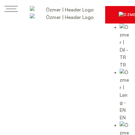
TR
EN