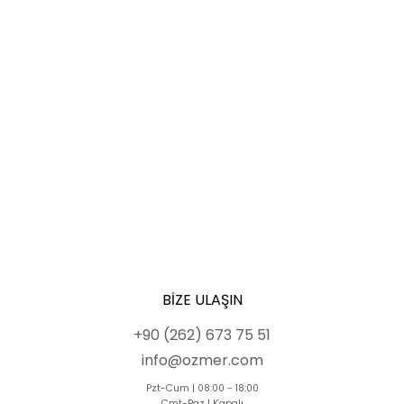
BIZE ULAŞIN
+90 (262) 673 75 51
info@ozmer.com
Pzt-Cum | 08:00 - 18:00
Cmt-Paz | Kapalı