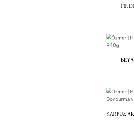
Fınd
Beya
Karpuz A
Kokteyl 