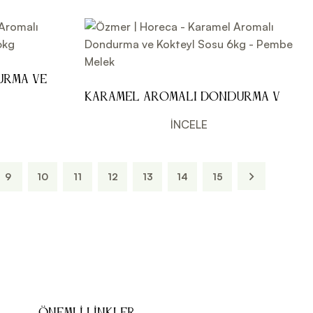
urma ve
Karamel Aromalı Dondurma ve
Kokteyl Sosu 6kg - Pembe Melek
İNCELE
9
10
11
12
13
14
15