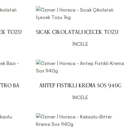
cek Tozu
Sıcak Çikolatalı İçecek Tozu
1kg
İNCELE
ttro Baz
Antep Fıstıklı Krema Sos 940g
İNCELE