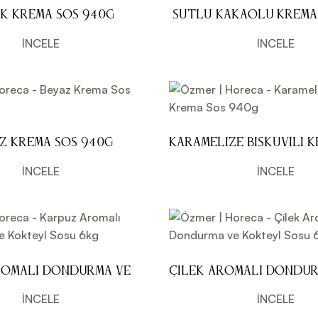
ık Krema Sos 940g
Sütlü Kakaolu Krema
İNCELE
İNCELE
z Krema Sos 940g
Karamelize Bisküvili 
940g
İNCELE
İNCELE
romalı Dondurma ve
Çilek Aromalı Dondur
Sosu 6kg
Kokteyl Sosu 6kg
İNCELE
İNCELE