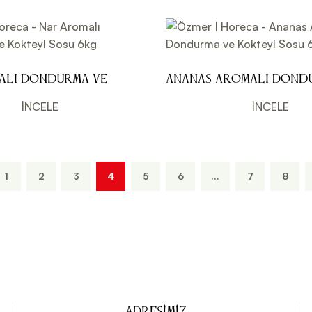
alı Dondurma ve
Ananas Aromalı Dond
Sosu 6kg
Kokteyl Sosu 6kg
İNCELE
İNCELE
1
2
3
4
5
6
...
7
8