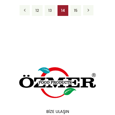
12
13
14
15
BIZE ULAŞIN