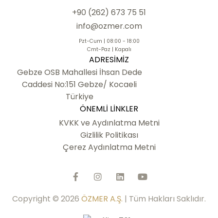
+90 (262) 673 75 51
info@ozmer.com
Pzt-Cum | 08:00 - 18:00
Cmt-Paz | Kapalı
ADRESIMIZ
Gebze OSB Mahallesi İhsan Dede
Caddesi No:151 Gebze/ Kocaeli
Türkiye
ÖNEMLI LINKLER
KVKK ve Aydınlatma Metni
Gizlilik Politikası
Çerez Aydınlatma Metni
Copyright © 2026
ÖZMER A.Ş.
| Tüm Hakları Saklıdır.