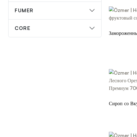
FUMER
CORE
Замороженны
кг
Сироп со Вк
Карамели (
700 мл