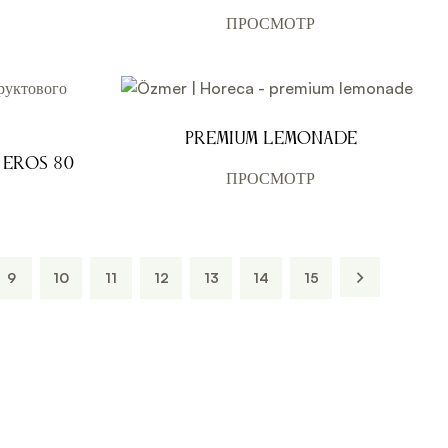
PERSEPHONE 800 мл
ПРОСМОТР
premium lemonade
 – EROS 800
ПРОСМОТР
9
10
11
12
13
14
15