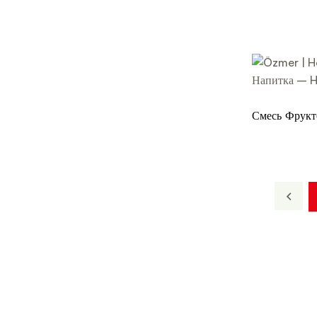
800 мл
Смесь Фрук
800 мл