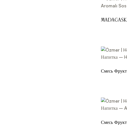
Madagask
Sos - ECLI
Смесь Фрук
мл
Смесь Фрук