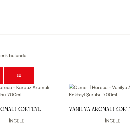
erik bulundu.
romalı Kokteyl
Vanilya Aromalı Kok
0ml
Şurubu 700ml
İNCELE
İNCELE