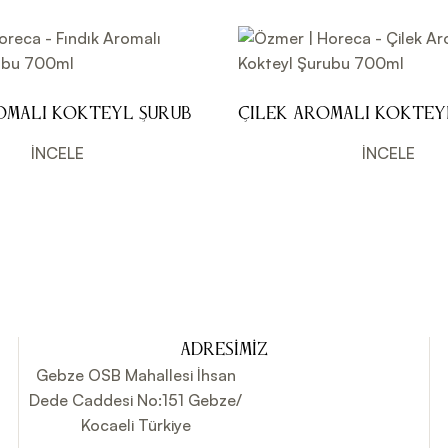
omalı Kokteyl Şurubu
Çilek Aromalı Koktey
700ml
İNCELE
İNCELE
ADRESIMIZ
Gebze OSB Mahallesi İhsan
Dede Caddesi No:151 Gebze/
Kocaeli Türkiye