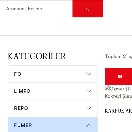
Kategoriler
Toplam
21
iç
FO
LİMPO
REPO
Karpuz A
Şurubu 70
FÜMER