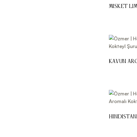
Misket L
Şurubu 70
Kavun Ar
700ml
Hindistan
Kokteyl Ş
Regular