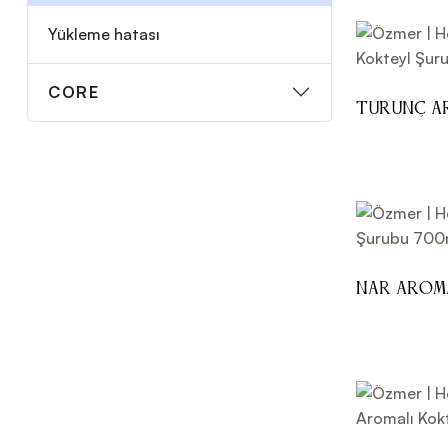
Yükleme hatası
CORE
Turunç A
Şurubu 70
Nar Arom
700ml