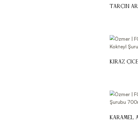
Tarçın A
Şurubu 70
Kiraz Çic
Şurubu 70
Karamel 
Şurubu 70