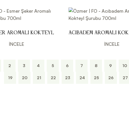
ker Aromalı Kokteyl
Acıbadem Aromalı Ko
0ml
Şurubu 700ml
İNCELE
İNCELE
2
3
4
5
6
7
8
9
10
19
20
21
22
23
24
25
26
27