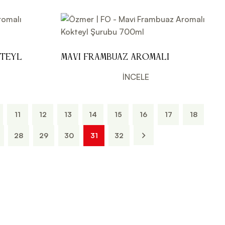
kteyl
Mavi Frambuaz Aromalı
Kokteyl Şurubu 700ml
İNCELE
11
12
13
14
15
16
17
18
28
29
30
31
32