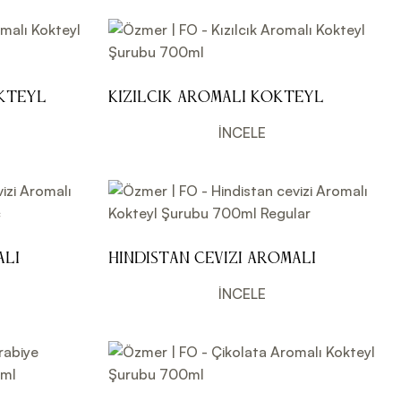
kteyl
Kızılcık Aromalı Kokteyl
Şurubu 700ml
İNCELE
alı
Hindistan cevizi Aromalı
 Blanc
Kokteyl Şurubu 700ml Regular
İNCELE