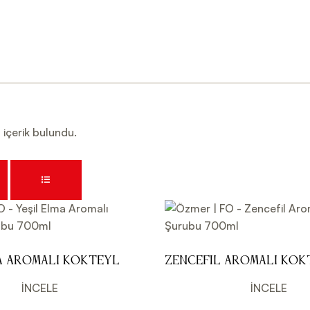
2
içerik bulundu.
a Aromalı Kokteyl
Zencefil Aromalı Kok
0ml
Şurubu 700ml
İNCELE
İNCELE