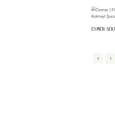
Esmer Şe
Şurubu 70
1