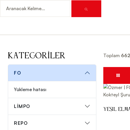
Kategoriler
Toplam
66
FO
Yükleme hatası
LİMPO
Yeşil Elm
Şurubu 70
REPO