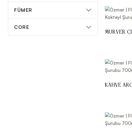
FÜMER
CORE
Mürver Ç
Şurubu 70
Kahve Ar
700ml