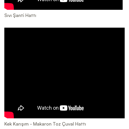
Sıvı Şanti Hattı
Kek Karışım - Makaron Toz Çuval Hattı