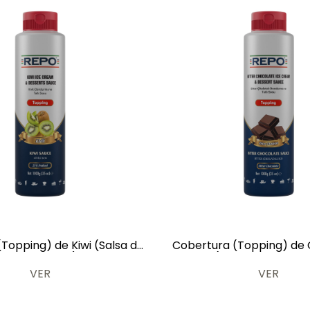
Topping) de Kiwi (Salsa de
Cobertura (Topping) de
ados y Dulces) 1 kg
Amargo (Salsa de Helados 
kg
VER
VER