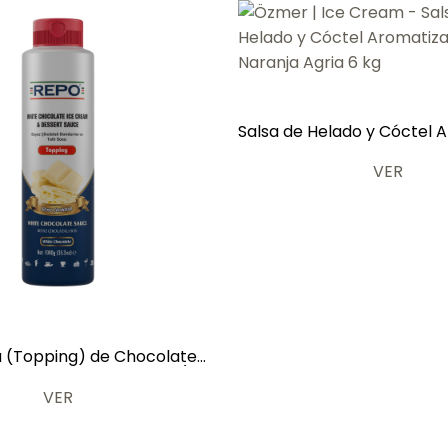
Salsa de Helado y Cóctel 
con Naranja Agria 
VER
 (Topping) de Chocolate
lsa de Helados y Dulces) 1
kg
VER