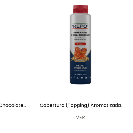
 Chocolate
Cobertura (Topping) Aromatizada
y Dulces) 1
con Caramelo (Salsa de Helados y
Dulces) 1 kg
VER