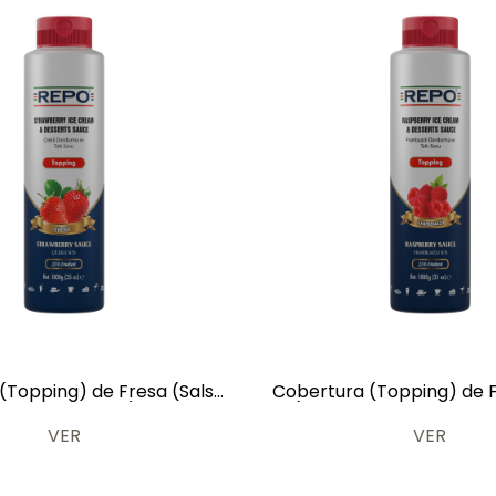
(Topping) de Fresa (Salsa
Cobertura (Topping) de
lados y Dulces) 1 kg
(Salsa de Helados y Dul
VER
VER