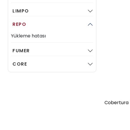
LIMPO
REPO
Yükleme hatası
FUMER
CORE
Cobertura 
de He