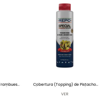
 Frambuesa
Cobertura (Topping) de Pistacho
ces) 1 kg
(Salsa de Helados y Dulces) 1 kg
VER