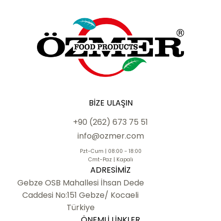
BIZE ULAŞIN
+90 (262) 673 75 51
info@ozmer.com
Pzt-Cum | 08:00 - 18:00
Cmt-Paz | Kapalı
ADRESIMIZ
Gebze OSB Mahallesi İhsan Dede
Caddesi No:151 Gebze/ Kocaeli
Türkiye
ÖNEMLI LINKLER